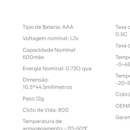
Tipo de Bateria: AAA
Taxa 
0.5C
Voltagem nominal: 1.2v
Taxa 
Capacidade Nominal:
600mãe
Tempe
-0~4
Energia Nominal: 0.72O que
Tempe
Dimensão:
-20~5
10.5*44.5milímetros
Cobrá
Peso 12g
OEM/O
Ciclo de Vida: 800
Garan
Temperatura de
armazenamento :-20~50℃