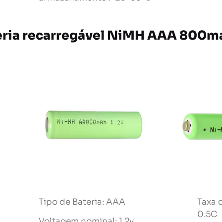
eria recarregável NiMH AAA 800ma
Tipo de Bateria: AAA
Taxa 
0.5C
Voltagem nominal: 1.2v