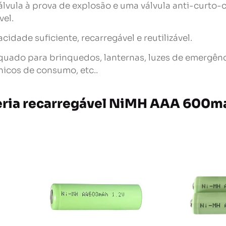
lvula à prova de explosão e uma válvula anti-curto-c
vel.
cidade suficiente, recarregável e reutilizável.
uado para brinquedos, lanternas, luzes de emergênci
nicos de consumo, etc..
eria recarregável NiMH AAA 600ma