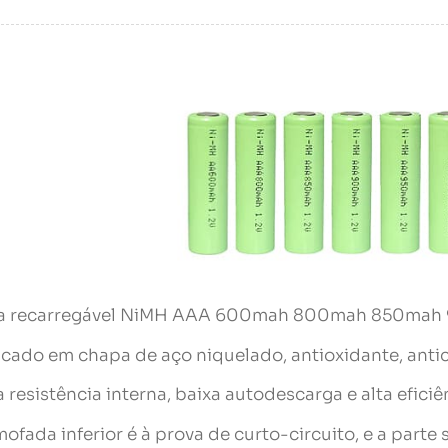
ia recarregável NiMH AAA 600mah 800mah 850mah 
icado em chapa de aço niquelado, antioxidante, antic
a resistência interna, baixa autodescarga e alta efic
mofada inferior é à prova de curto-circuito, e a part