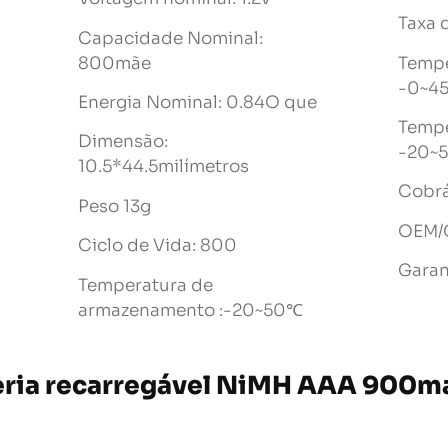
Taxa 
Capacidade Nominal:
800mãe
Tempe
-0~4
Energia Nominal: 0.84O que
Tempe
Dimensão:
-20~5
10.5*44.5milímetros
Cobrá
Peso 13g
OEM/O
Ciclo de Vida: 800
Garan
Temperatura de
armazenamento :-20~50℃
eria recarregável NiMH AAA 900ma