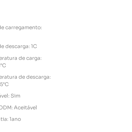
de carregamento:
de descarga: 1C
ratura de carga:
5°C
ratura de descarga:
5°C
vel: Sim
DM: Aceitável
tia: 1ano