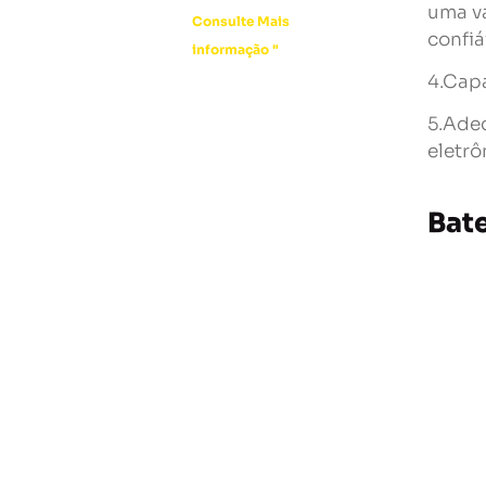
uma vá
Consulte Mais
confiá
informação "
4.Capa
5.Adeq
eletrô
Bat