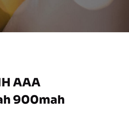
iMH AAA
ah 900mah