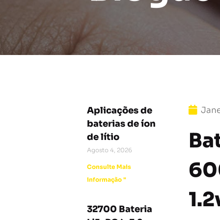
Aplicações de
Jane
baterias de íon
Ba
de lítio
Agosto 4, 2026
60
Consulte Mais
informação "
1.2
32700 Bateria