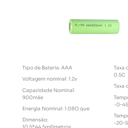
Tipo de Bateria: AAA
Taxa 
0.5C
Voltagem nominal: 1.2v
Taxa 
Capacidade Nominal:
900mãe
Tempe
-0~4
Energia Nominal: 1.08O que
Tempe
Dimensão:
-20~5
10.5*44.5milímetros