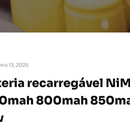
iro 13, 2025
teria recarregável N
0mah 800mah 850m
v