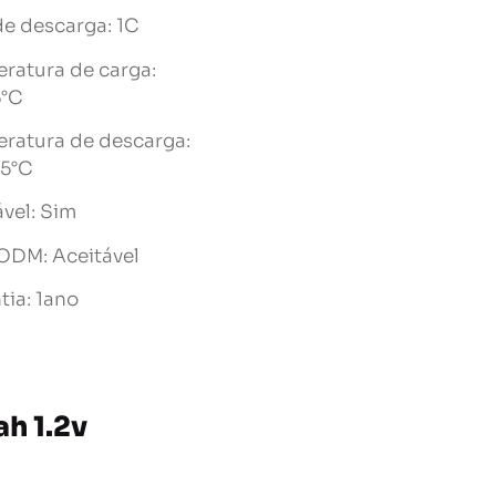
de descarga: 1C
ratura de carga:
5°C
ratura de descarga:
5°C
vel: Sim
DM: Aceitável
tia: 1ano
h 1.2v