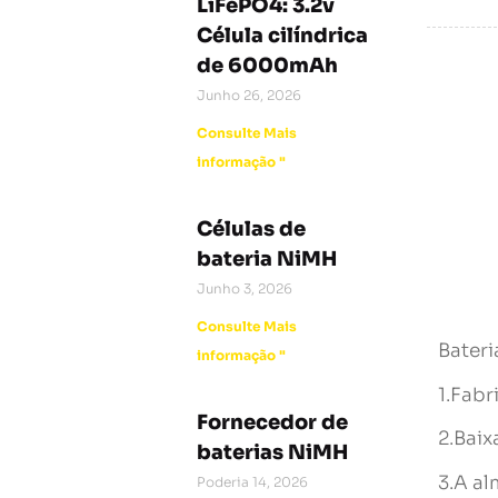
LiFePO4: 3.2v
Célula cilíndrica
de 6000mAh
Junho 26, 2026
Consulte Mais
informação "
Células de
bateria NiMH
Junho 3, 2026
Consulte Mais
Bater
informação "
1.Fabr
Fornecedor de
2.Baix
baterias NiMH
3.A al
Poderia 14, 2026