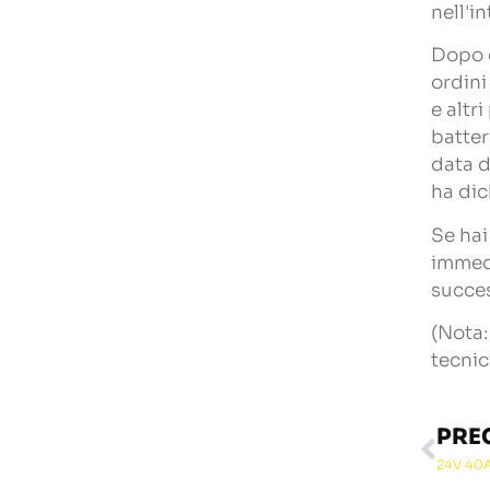
nell'i
Dopo d
ordini
e altr
batter
data d
ha dic
Se ha
immedi
succes
(Nota:
tecnic
PRE