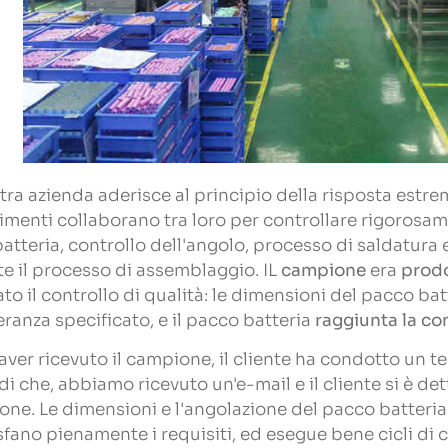
tra azienda aderisce al principio della risposta estr
imenti collaborano tra loro per controllare rigorosam
batteria, controllo dell'angolo, processo di saldatura
e il processo di assemblaggio. IL
campione
era
prodo
to il controllo di qualità: le dimensioni del pacco bat
leranza specificato, e il pacco batteria
raggiunta la co
ver ricevuto il campione, il cliente ha condotto un te
i che, abbiamo ricevuto un'e-mail e il cliente si è de
ne. Le dimensioni e l'angolazione del pacco batteri
fano pienamente i requisiti, ed esegue bene cicli di ca