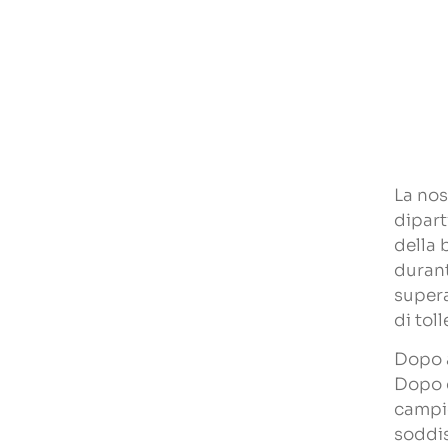
La nos
dipart
della 
durant
supera
di tol
Dopo a
Dopo d
campio
soddis