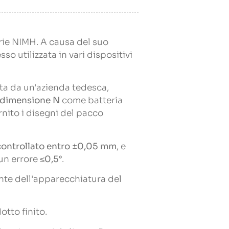
erie NIMH. A causa del suo
o utilizzata in vari dispositivi
sta da un'azienda tedesca,
 dimensione N
come batteria
fornito i disegni del pacco
controllato entro ±0,05 mm
, e
un errore
≤0,5°
.
ante dell'apparecchiatura del
otto finito.