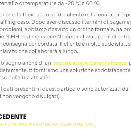
ntervallo di temperature da -20 ℃ a 60 ℃.
i che, l’ufficio acquisti del cliente ci ha contattato 
 all’ingrosso. Dopo aver discusso i termini di pagamen
i problemi, abbiamo ricevuto un ordine formale, ha pro
ie NiMH di dimensione N personalizzati per il cliente
i consegna concordata. Il cliente è molto soddisfatto
hiarato che collaborerà a lungo.
i bisogno anche di un
pacco batteria personalizzato
,
atamente, ti forniremo una soluzione soddisfacente 
so nella tua attività!
 I dati presenti in questo articolo sono autorizzati dal c
i non vengono divulgati)
CEDENTE
24V 40AH F NIMH PACCHIA BATTERE PER SOLAR STREET LIMINE