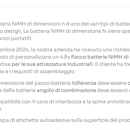
teria NIMH di dimensioni n è uno dei vari tipi di batt
o design, La batteria NiMH di dimensione N viene spess
nici portatili.
embre 2024, la nostra azienda ha ricevuto una richie
do di personalizzare un 4.8v
Pacco batterie NiMH di
utiva
per le sue attrezzature industriali
. Il cliente ha 
ia e i requisiti di assemblaggio:
dimensione del pacco batteria
tolleranza
deve essere
la della batteria
angolo di combinazione
deve esserci 
patibile con il cavo di interfaccia e la spina antivibr
e.
mpa di etichette autoadesive sulla superficie del prod