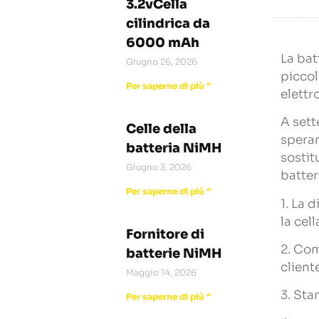
3.2vCella
cilindrica da
6000 mAh
La bat
Giugno 26, 2026
piccol
Per saperne di più "
elettro
A sett
Celle della
speran
batteria NiMH
sostit
Giugno 3, 2026
batter
Per saperne di più "
1. La 
la cel
Fornitore di
2. Com
batterie NiMH
client
Maggio 14, 2026
3. Sta
Per saperne di più "