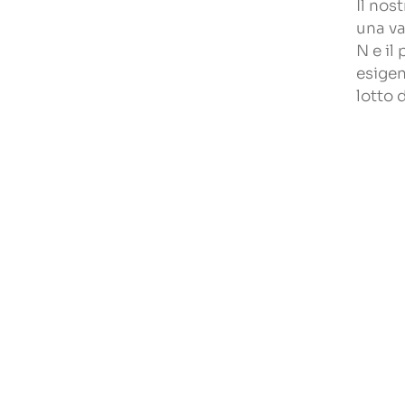
Il nos
una va
N e il
esigen
lotto 