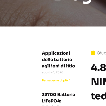
Applicazioni
Giug
delle batterie
4.
agli ioni di litio
agosto 4, 2026
NI
Per saperne di più "
te
32700 Batteria
LiFePO4: